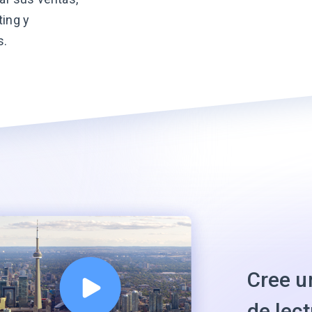
ting y
s.
Cree u
de lect