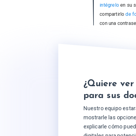
intégrelo
en su s
compartirlo
de f
con una contrase
¿Quiere ver 
para sus d
Nuestro equipo esta
mostrarle las opcion
explicarle cómo pued
digitales para potenc