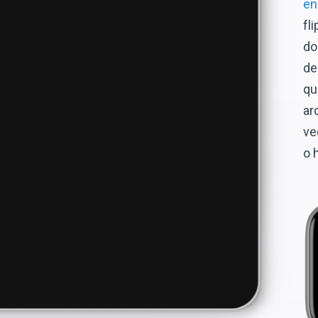
en
fl
do
de
qu
ar
ve
o 