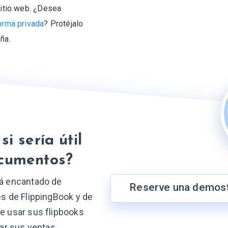
itio web. ¿Desea
orma privada
? Protéjalo
ña.
si sería útil
ocumentos?
rá encantado de
Reserve una demost
es de FlippingBook y de
e usar sus flipbooks
iar sus ventas,