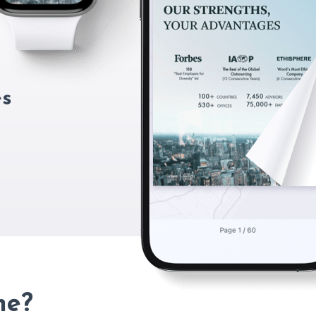
es
ne?