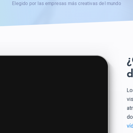
Elegido por las empresas más creativas del mundo
¿
d
Lo
vi
at
do
ví