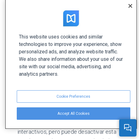
vídeos y archivos GIF.
Si su publicación contiene un gran número de
imágenes pop-up, sus lectores ahora podrán
This website uses cookies and similar
abrir la primera imagen pop-up y navegar por
technologies to improve your experience, show
el resto de las imágenes dentro de una página,
personalized ads, and analyze website traffic.
diapositiva o página doble. Además, podrá
We also share information about your use of our
compartir una página con una imagen pop-up
site with our social media, advertising, and
analytics partners.
abierta. De este modo podrá, por ejemplo,
enviar a su cliente un enlace a una página
concreta de su catálogo para que pueda ver
Cookie Preferences
un artículo específico en cuanto lo abra. Por
defecto, se activará la navegación en forma
Accept All Cookies
de galería entre los diferentes elementos
interactivos, pero puede desactivar esta