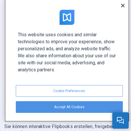
MEHR LEISTUNG FÜR IHRE PDF-
DATEIEN
Branding
Interaktive Elemente
Gebrandete Links
Lead-Generierung
This website uses cookies and similar
technologies to improve your experience, show
Marketingtools
Vertriebstools
personalized ads, and analyze website traffic.
Analytics
PDF-Viewer
We also share information about your use of our
Nachverfolgbare Links
Mobiler Zugriff
site with our social media, advertising, and
Hosting von
Content-Schutz
analytics partners.
Dokumenten
Zusammenarbeit
Teilen
Integration mit Canva
Cookie Preferences
Einbetten
Accept All Cookies
Sie können interaktive Flipbooks erstellen, freigeben und