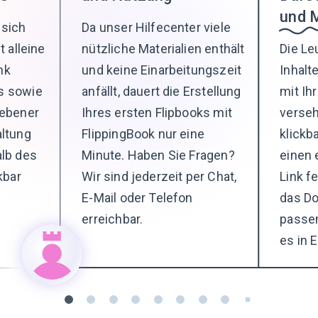
und 
 sich
Da unser Hilfecenter viele
t alleine
nützliche Materialien enthält
Die Le
nk
und keine Einarbeitungszeit
Inhalt
s sowie
anfällt, dauert die Erstellung
mit Ih
gebener
Ihres ersten Flipbooks mit
verseh
altung
FlippingBook nur eine
klickb
alb des
Minute. Haben Sie Fragen?
einen 
kbar
Wir sind jederzeit per Chat,
Link f
E-Mail oder Telefon
das D
erreichbar.
passe
es in 