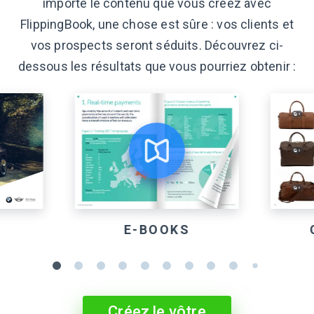
importe le contenu que vous créez avec
FlippingBook, une chose est sûre : vos clients et
vos prospects seront séduits. Découvrez ci-
dessous les résultats que vous pourriez obtenir :
S
E-BOOKS
Créez le vôtre