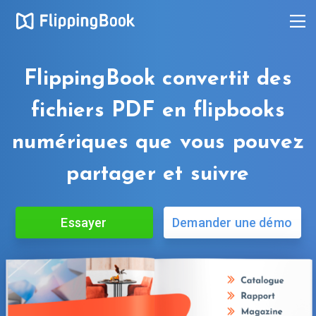
FlippingBook convertit des
fichiers PDF en flipbooks
numériques que vous pouvez
partager et suivre
Essayer
Demander une démo