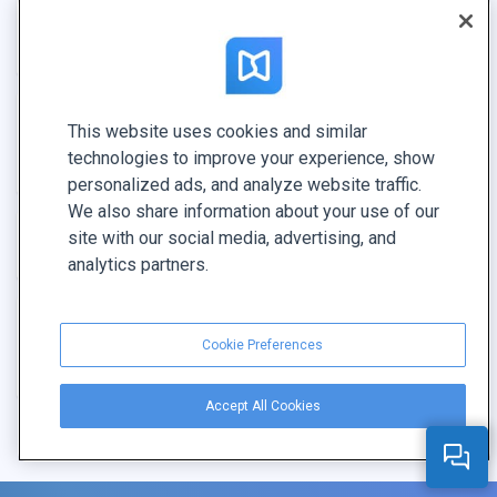
Puis-je créer une table des matières pour mon
e-book ?
Combien d’e-books puis-je créer avec
This website uses cookies and similar
technologies to improve your experience, show
FlippingBook ?
personalized ads, and analyze website traffic.
We also share information about your use of our
site with our social media, advertising, and
Mon e-book a-t-il une limite de taille ?
analytics partners.
Dois-je savoir coder pour utiliser votre outil ?
Cookie Preferences
Ai-je besoin d’un graphiste ?
Accept All Cookies