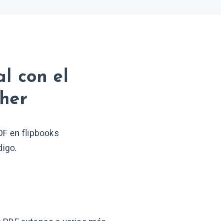
l con el
her
DF en flipbooks
digo.