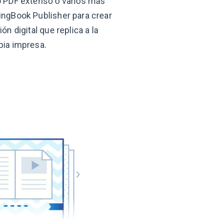
o PDF extenso o varios más
ingBook Publisher para crear
ón digital que replica a la
pia impresa.