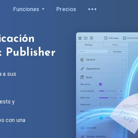
Funciones
Precios
icación
 Publisher
a a sus
tests y
los con una