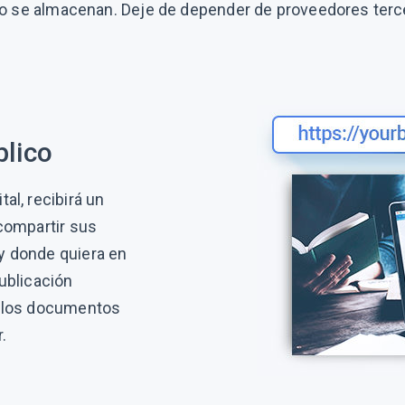
 se almacenan. Deje de depender de proveedores terc
blico
al, recibirá un
 compartir sus
y donde quiera en
publicación
s los documentos
.