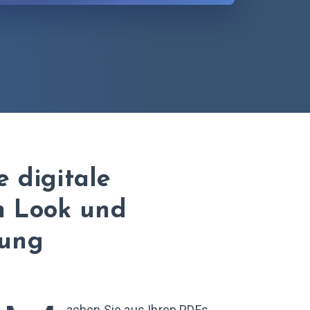
 digitale
n Look und
rung
achen Sie aus Ihren PDFs