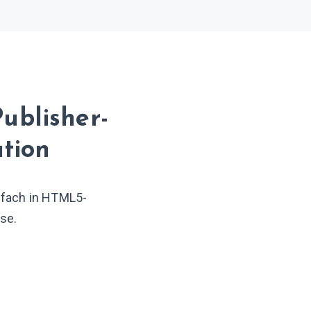
Publisher-
ation
infach in HTML5-
se.