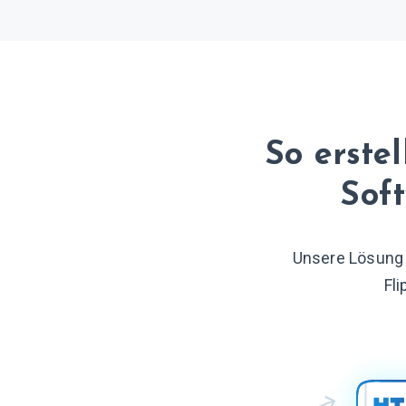
So erstel
Sof
Unsere Lösung f
Fl