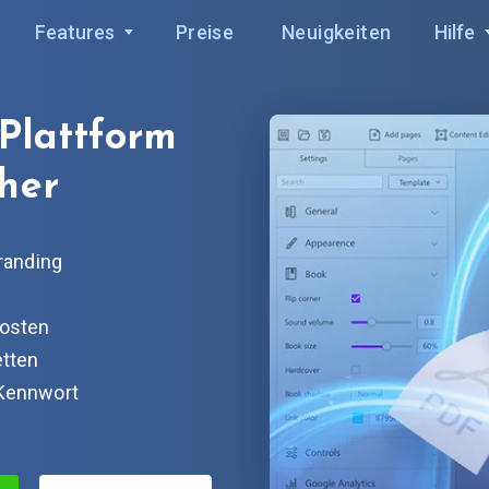
Features
Preise
Neuigkeiten
Hilfe
-Plattform
her
randing
hosten
etten
 Kennwort