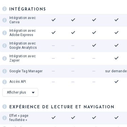
Lien vers une page
INTÉGRATIONS
Intégration avec
Canva
Intégration avec
Adobe Express
Intégration avec
Google Analytics
Intégration avec
Zapier
Google Tag Manager
sur demande
Accès API
Authentification
Afficher plus
unique (SSO)
Plugin WordPress
EXPÉRIENCE DE LECTURE ET NAVIGATION
Conversion du
flipbook via une API
Effet « page
feuilletée »