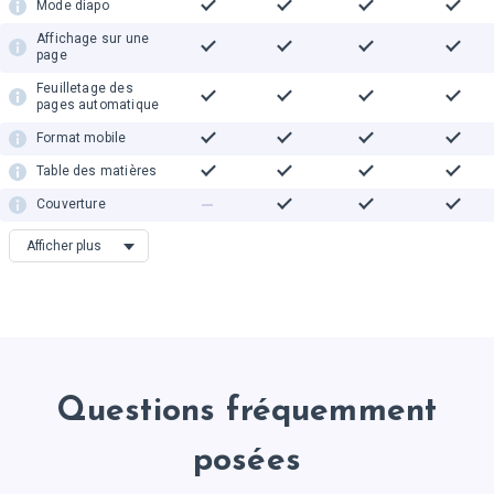
Mode diapo
Affichage sur une
page
Feuilletage des
pages automatique
Format mobile
Table des matières
Couverture
Miniatures
Afficher plus
Recherche textuelle
Prise en charge texte
vectoriel
Sélection de texte
Zoom intelligent
Questions fréquemment
Ajout et
téléchargement des
posées
notes
Lecture de droite à