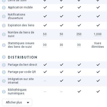
requêtes de
Liens de suivi
recherche
Application mobile
Rapport de
statistiques
Notifications
hebdomadaire
d’ouverture
Export des analyses
Expiration des liens
Nombre de liens de
50
50
250
1,000
suivi
Statistiques issues
Vues
30
30
30
des liens de suivi
illimitées
DISTRIBUTION
Partage de lien direct
Partage par code QR
Intégration sur site
internet
Bibliothèques
numériques
Partage sur les
Afficher plus
médias sociaux