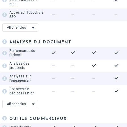
mail
Accès au flipbook via
SSO
Mode brouillon privé
Afficher plus
Contrôle de
l’indexation Google
ANALYSE DU DOCUMENT
Authentification
unique (SSO)
Performance du
flipbook
Analyse des
prospects
Analyses sur
l’engagement
Données de
géolocalisation
Historique d'analyse
Afficher plus
de données
Appareils
OUTILS COMMERCIAUX
Analyse des