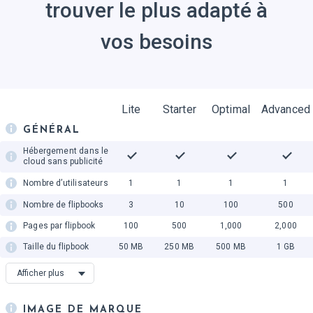
trouver le plus adapté à
vos besoins
Lite
Starter
Optimal
Advanced
GÉNÉRAL
Hébergement dans le
cloud sans publicité
Nombre d’utilisateurs
1
1
1
1
Nombre de flipbooks
3
10
100
500
Pages par flipbook
100
500
1,000
2,000
Taille du flipbook
50 MB
250 MB
500 MB
1 GB
Accessibilité
Afficher plus
Dossiers privés
IMAGE DE MARQUE
Mise à jour de