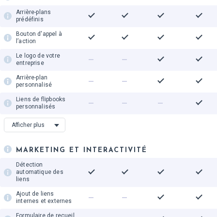
flipbooks
Arrière-plans
Dossiers partagés
prédéfinis
Bouton d'appel à
Auto-hébergement
l’action
Le logo de votre
entreprise
Arrière-plan
personnalisé
Liens de flipbooks
personnalisés
Nombre de domaines
1
Afficher plus
personnalisés
Favicon
MARKETING ET INTERACTIVITÉ
Interface des
flipbooks en couleurs
Détection
automatique des
liens
Ajout de liens
internes et externes
Formulaire de recueil